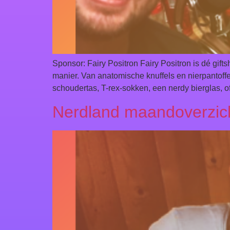
Sponsor: Fairy Positron Fairy Positron is dé gift
manier. Van anatomische knuffels en nierpantoff
schoudertas, T-rex-sokken, een nerdy bierglas, o
Nerdland maandoverzich