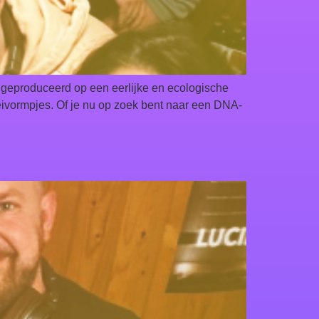
t, geproduceerd op een eerlijke en ecologische
leivormpjes. Of je nu op zoek bent naar een DNA-