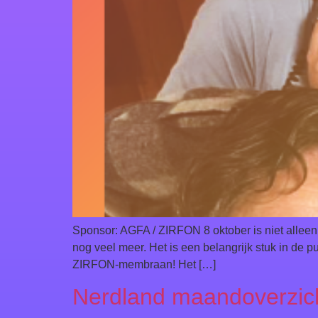
Sponsor: AGFA / ZIRFON 8 oktober is niet alleen
nog veel meer. Het is een belangrijk stuk in de 
ZIRFON-membraan! Het […]
Nerdland maandoverzich