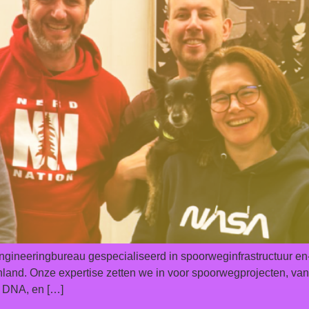
ineeringbureau gespecialiseerd in spoorweginfrastructuur en-t
enland. Onze expertise zetten we in voor spoorwegprojecten, van
s DNA, en […]