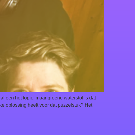
l een hot topic, maar groene waterstof is dat
ke oplossing heeft voor dat puzzelstuk? Het