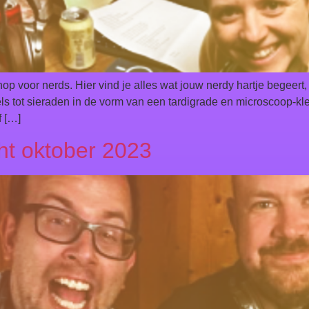
shop voor nerds. Hier vind je alles wat jouw nerdy hartje begeer
els tot sieraden in de vorm van een tardigrade en microscoop-k
f […]
t oktober 2023