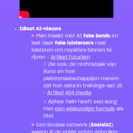
Idioot AI-nieuws
Man maakt met AI
fake bands
en
laat daar
fake luisteraars
naar
luisteren om royalties binnen te
rijven –
Artikel Futurism
Zie ook: de rechtszaak van
Suno en hoe
platenmaatschappijen menen
dat hun data in trainings-set zit
–
Artikel 404 media
Aphex Twin heeft een song
met
een wiskundige formule
als
titel
Een Sociaal netwerk (
SocialAI
)
waarin jij de enige echte gebruiker