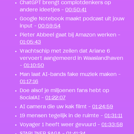
ChatGPT brengt complotdenkers op
andere ideetjes –
00:50:41
Google Notebook maakt podcast uit jouw
input –
00:59:54
Pieter Abbeel gaat bij Amazon werken –
01:05:43
Vrachtschip met zeilen dat Ariane 6
vervoert aangemeerd in Waaslandhaven
–
01:10:50
Man laat AI-bands fake muziek maken –
01:17:16
Doe alsof je miljoenen fans hebt op
SocialAI –
01:22:07
AI camera die uw kak filmt –
01:24:59
19 mensen tegelijk in de ruimte –
01:31:11
Voyager 1 heeft weer gevuurd –
01:33:58
STARLINER SAGA –
01:41:24