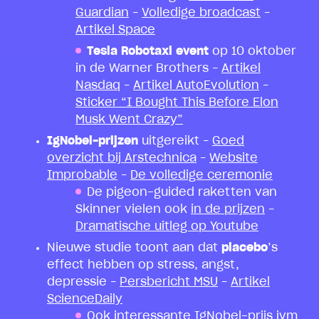
Guardian
–
Volledige broadcast
–
Artikel Space
Tesla Robotaxi event
op 10 oktober
in de Warner Brothers –
Artikel
Nasdaq
–
Artikel AutoEvolution
–
Sticker “I Bought This Before Elon
Musk Went Crazy”
IgNobel-prijzen
uitgereikt –
Goed
overzicht bij Arstechnica
–
Website
Improbable
–
De volledige ceremonie
De pigeon-guided raketten van
Skinner vielen ook
in de prijzen
–
Dramatische uitleg op Youtube
Nieuwe studie toont aan dat
placebo
’s
effect hebben op stress, angst,
depressie –
Persbericht MSU
–
Artikel
ScienceDaily
Ook
interessante IgNobel-prijs
ivm