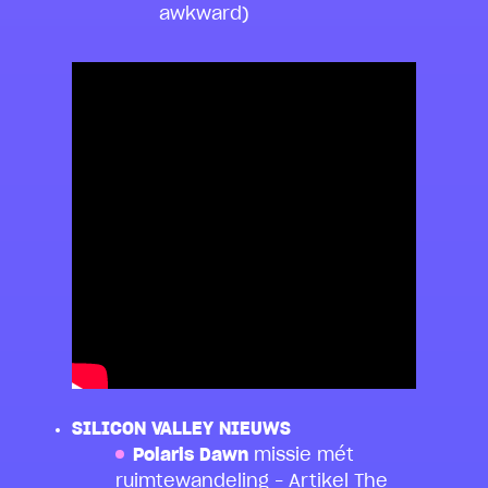
awkward)
SILICON VALLEY NIEUWS
Polaris Dawn
missie mét
ruimtewandeling –
Artikel The