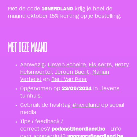
Met de code
15NERDLAND
krijg je heel de
maand oktober 15% korting op je bestelling.
MET DEZE MAAND
Aanwezig:
Lieven Scheire
,
Els Aerts
,
Hetty
Helsmoortel
,
Jeroen Baert
,
Marian
Verhelst
en
Bart Van Peer
Opgenomen op
23/09/2024
in Lievens
tuinhuis.
Gebruik de hashtag
#nerdland
op social
media
Tips / feedback /
correcties?
podcast@nerdland.be
– Info
over sponsoring?
sponsors@nerdland.be