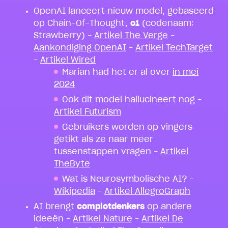
OpenAI lanceert nieuw model, gebaseerd
op Chain-Of-Thought,
o1
(codenaam:
Strawberry) –
Artikel The Verge
–
Aankondiging OpenAI
–
Artikel TechTarget
–
Artikel Wired
Marian had het er al over
in mei
2024
Ook dit model hallucineert nog –
Artikel Futurism
Gebruikers worden op vingers
getikt als ze naar meer
tussenstappen vragen –
Artikel
TheByte
Wat is Neurosymbolische AI? –
Wikipedia
–
Artikel AllegroGraph
AI brengt
complotdenkers
op andere
ideeën –
Artikel Nature
–
Artikel De