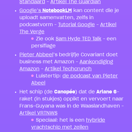
Standaard
–
Artikel The Guardian
Google’s
NotebookLM
kan content die je
uploadt samenvatten, zelfs in
podcastvorm –
Tutorial Google
–
Artikel
The Verge
Zie ook
Sam Hyde TED Talk
– een
persiflage
Pieter Abbeel
’s bedrijfje Covariant doet
business met Amazon –
Aankondiging
Amazon
–
Artikel Techcrunch
Luistertip:
de podcast van Pieter
Abeel
Het schip (de
Canopée
) dat de
Ariane 6
-
raket (in stukjes) oppikt en vervoert naar
Frans-Guyana was in de Waaslandhaven –
Artikel VRTNWS
Speciaal: het is een
hybride
vrachtschip met zeilen