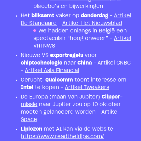
placebo’s en bijwerkingen
Het
bliksemt
vaker op
donderdag
–
Artikel
De Standaard
–
Artikel Het Nieuwsblad
We hadden onlangs in België een
spectaculair “hoog onweer” –
Artikel
VRTNWS
Nieuwe VS
exportregels
voor
chiptechnologie
naar
China
–
Artikel CNBC
–
Artikel Asia Financial
Gerucht:
Qualcomm
toont interesse om
Intel
te kopen –
Artikel Tweakers
De
Europa
(maan van Jupiter)
Clipper
-
missie
naar Jupiter zou op 10 oktober
moeten gelanceerd worden –
Artikel
Space
Liplezen
met AI kan via de website
https://www.readtheirlips.com/