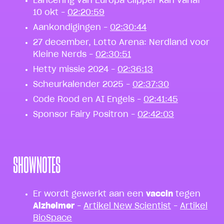
Lancering van Europa Clipper kan vanaf
10 okt –
02:20:59
Aankondigingen –
02:30:44
27 december, Lotto Arena: Nerdland voor
Kleine Nerds –
02:30:51
Hetty missie 2024 –
02:36:13
Scheurkalender 2025 –
02:37:30
Code Rood en AI Engels –
02:41:45
Sponsor Fairy Positron –
02:42:03
SHOWNOTES
Er wordt gewerkt aan een
vaccin
tegen
Alzheimer
–
Artikel New Scientist
–
Artikel
BioSpace