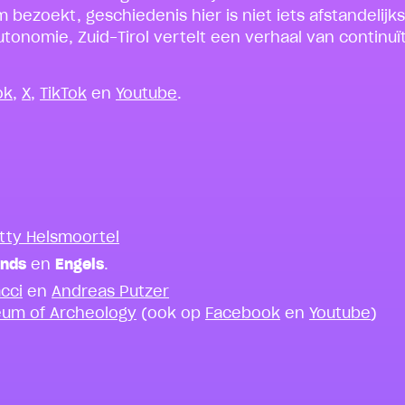
ezoekt, geschiedenis hier is niet iets afstandelijks
nomie, Zuid-Tirol vertelt een verhaal van continuïte
ok
,
X
,
TikTok
en
Youtube
.
tty Helsmoortel
ands
en
Engels
.
acci
en
Andreas Putzer
eum of Archeology
(ook op
Facebook
en
Youtube
)