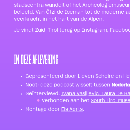
stadscentra wandelt of het Archeologiemuseum b
beleefd. Van Ötzi de Iceman tot de moderne auto
veerkracht in het hart van de Alpen.
Je vindt Zuid-Tirol terug op
Instagram
,
Facebo
IN DEZE AFLEVERING
Gepresenteerd door
Lieven Scheire
en
He
Noot: deze podcast wisselt tussen
Nederl
Geïnterviewd:
Ivana Vasiljevic, Laura De B
Verbonden aan het
South Tirol Mus
Montage door
Els Aerts
.