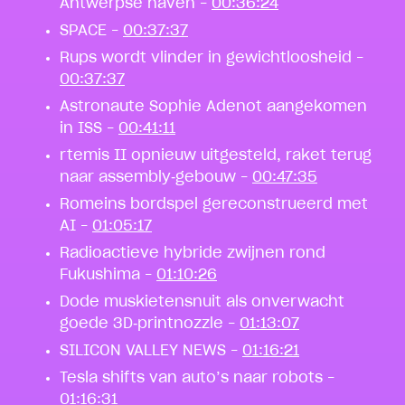
Antwerpse haven –
00:36:24
SPACE –
00:37:37
Rups wordt vlinder in gewichtloosheid –
00:37:37
Astronaute Sophie Adenot aangekomen
in ISS –
00:41:11
rtemis II opnieuw uitgesteld, raket terug
naar assembly‑gebouw –
00:47:35
Romeins bordspel gereconstrueerd met
AI –
01:05:17
Radioactieve hybride zwijnen rond
Fukushima –
01:10:26
Dode muskietensnuit als onverwacht
goede 3D‑printnozzle –
01:13:07
SILICON VALLEY NEWS –
01:16:21
Tesla shifts van auto’s naar robots –
01:16:31