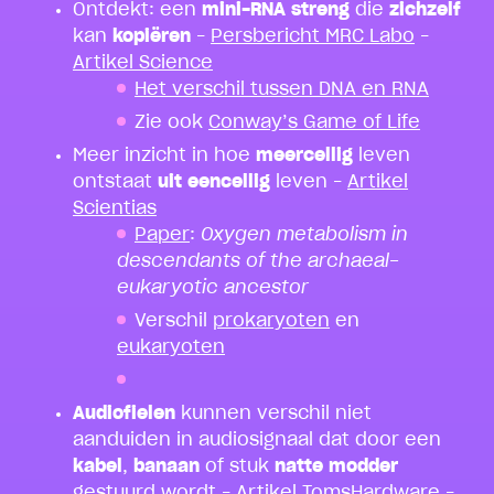
Ontdekt: een
mini-RNA streng
die
zichzelf
kan
kopiëren
–
Persbericht MRC Labo
–
Artikel Science
Het verschil tussen DNA en RNA
Zie ook
Conway’s Game of Life
Meer inzicht in hoe
meercellig
leven
ontstaat
uit eencellig
leven –
Artikel
Scientias
Paper
:
Oxygen metabolism in
descendants of the archaeal-
eukaryotic ancestor
Verschil
prokaryoten
en
eukaryoten
Audiofielen
kunnen verschil niet
aanduiden in audiosignaal dat door een
kabel
,
banaan
of stuk
natte modder
gestuurd wordt –
Artikel TomsHardware
–