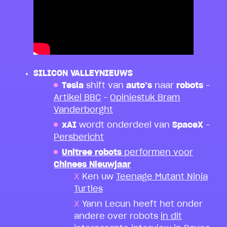
SILICON VALLEYNIEUWS
Tesla
shift van
auto’s
naar
robots
–
Artikel BBC
–
Opiniestuk Bram
Vanderborght
xAI
wordt onderdeel van
SpaceX
–
Persbericht
Unitree robots
performen voor
Chinees Nieuwjaar
Ken uw
Teenage Mutant Ninja
Turtles
Yann Lecun heeft het onder
andere over robots
in dit