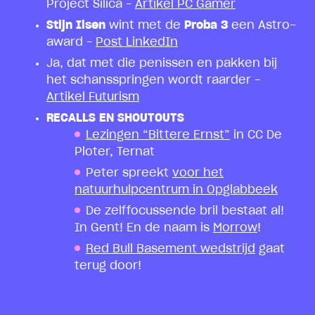
Project Silica –
Artikel PC Gamer
Stijn Ilsen
wint met de
Proba 3
een Astro-
award –
Post LinkedIn
Ja, dat met die penissen en pakken bij
het schansspringen wordt raarder –
Artikel Futurism
RECALLS EN SHOUTOUTS
Lezingen “Bittere Ernst”
in CC De
Ploter, Ternat
Peter spreekt
voor het
natuurhulpcentrum in Opglabbeek
De zelffocussende bril bestaat al!
In Gent! En de naam is
Morrow
!
Red Bull Basement wedstrijd
gaat
terug door!