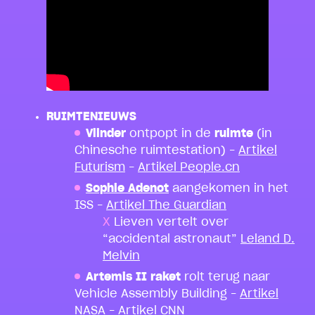
RUIMTENIEUWS
Vlinder
ontpopt in de
ruimte
(in
Chinesche ruimtestation) –
Artikel
Futurism
–
Artikel People.cn
Sophie Adenot
aangekomen in het
ISS –
Artikel The Guardian
Lieven vertelt over
“accidental astronaut”
Leland D.
Melvin
Artemis II raket
rolt terug naar
Vehicle Assembly Building –
Artikel
NASA
–
Artikel CNN