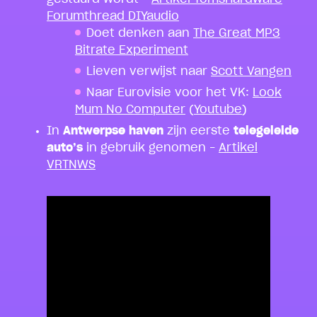
Forumthread DIYaudio
Doet denken aan
The Great MP3
Bitrate Experiment
Lieven verwijst naar
Scott Vangen
Naar Eurovisie voor het VK:
Look
Mum No Computer
(
Youtube
)
In
Antwerpse haven
zijn eerste
telegeleide
auto’s
in gebruik genomen –
Artikel
VRTNWS