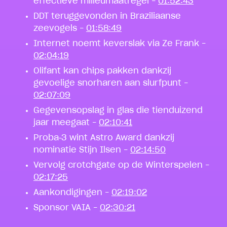
effectieve milieumaatregel –
01:52:43
DDT teruggevonden in Braziliaanse
zeevogels –
01:58:49
Internet noemt keverslak via Ze Frank –
02:04:19
Olifant kan chips pakken dankzij
gevoelige snorharen aan slurfpunt –
02:07:09
Gegevensopslag in glas die tienduizend
jaar meegaat –
02:10:41
Proba‑3 wint Astro Award dankzij
nominatie Stijn Ilsen –
02:14:50
Vervolg crotchgate op de Winterspelen –
02:17:25
Aankondigingen –
02:19:02
Sponsor VAIA –
02:30:21