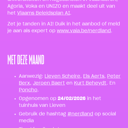
Agoria, Voka en UNIZO en maakt deel uit van
het
Vlaams Beleidsplan AI
.
Zet je tanden in AI! Duik in het aanbod of meld
je aan als expert op
www.vaia.be/nerdland
.
MET DEZE MAAND
Aanwezig:
Lieven Scheire
,
Els Aerts
,
Peter
Berx
,
Jeroen Baert
en
Kurt Beheydt
. En
Poncho
.
Opgenomen op
24/02/2026
in het
tuinhuis van Lieven
Gebruik de hashtag
#nerdland
op social
media