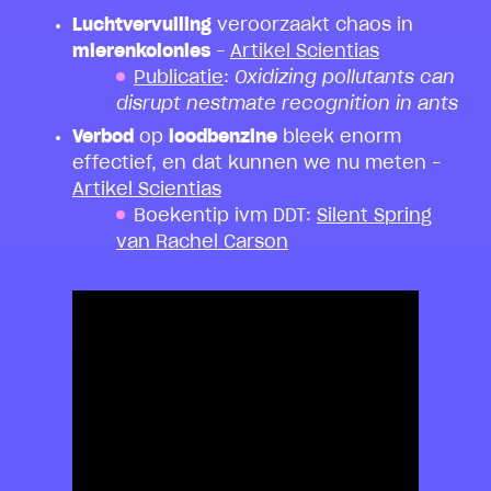
Luchtvervuiling
veroorzaakt chaos in
mierenkolonies
–
Artikel Scientias
Publicatie
:
Oxidizing pollutants can
disrupt nestmate recognition in ants
Verbod
op
loodbenzine
bleek enorm
effectief, en dat kunnen we nu meten –
Artikel Scientias
Boekentip ivm DDT:
Silent Spring
van Rachel Carson