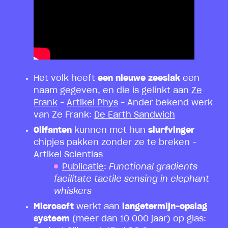
Het volk heeft
een nieuwe zeeslak
een
naam gegeven, en die is gelinkt aan
Ze
Frank
–
Artikel Phys
– Ander bekend werk
van Ze Frank:
De Earth Sandwich
Olifanten
kunnen met hun
slurfvinger
chipjes pakken zonder ze te breken –
Artikel Scientias
Publicatie
:
Functional gradients
facilitate tactile sensing in elephant
whiskers
Microsoft
werkt aan
langetermijn-opslag
systeem
(meer dan 10 000 jaar) op glas: