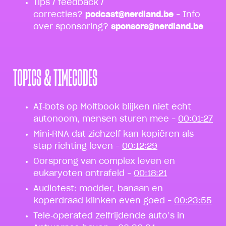
Tips / feedback /
correcties?
podcast@nerdland.be
– Info
over sponsoring?
sponsors@nerdland.be
TOPICS & TIMECODES
AI‑bots op Moltbook blijken niet echt
autonoom, mensen sturen mee –
00:01:27
Mini‑RNA dat zichzelf kan kopiëren als
stap richting leven –
00:12:29
Oorsprong van complex leven en
eukaryoten ontrafeld –
00:18:21
Audiotest: modder, banaan en
koperdraad klinken even goed –
00:23:55
Tele‑operated zelfrijdende auto’s in