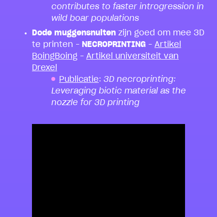
contributes to faster introgression in
wild boar populations
Dode muggensnuiten
zijn goed om mee 3D
te printen –
NECROPRINTING
–
Artikel
BoingBoing
–
Artikel universiteit van
Drexel
Publicatie
:
3D necroprinting:
Leveraging biotic material as the
nozzle for 3D printing