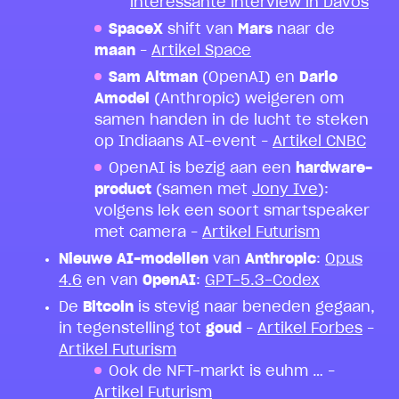
interessante interview in Davos
SpaceX
shift van
Mars
naar de
maan
–
Artikel Space
Sam Altman
(OpenAI) en
Dario
Amodei
(Anthropic) weigeren om
samen handen in de lucht te steken
op Indiaans AI-event –
Artikel CNBC
OpenAI is bezig aan een
hardware-
product
(samen met
Jony Ive
):
volgens lek een soort smartspeaker
met camera –
Artikel Futurism
Nieuwe AI-modellen
van
Anthropic
:
Opus
4.6
en van
OpenAI
:
GPT-5.3-Codex
De
Bitcoin
is stevig naar beneden gegaan,
in tegenstelling tot
goud
–
Artikel Forbes
–
Artikel Futurism
Ook de NFT-markt is euhm … –
Artikel Futurism