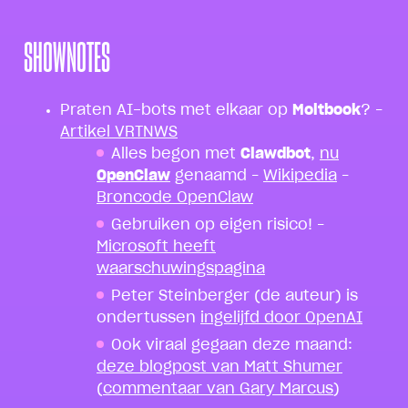
SHOWNOTES
Praten AI-bots met elkaar op
Moltbook
? –
Artikel VRTNWS
Alles begon met
Clawdbot
,
nu
OpenClaw
genaamd –
Wikipedia
–
Broncode OpenClaw
Gebruiken op eigen risico! –
Microsoft heeft
waarschuwingspagina
Peter Steinberger (de auteur) is
ondertussen
ingelijfd door OpenAI
Ook viraal gegaan deze maand:
deze blogpost van Matt Shumer
(
commentaar van Gary Marcus
)