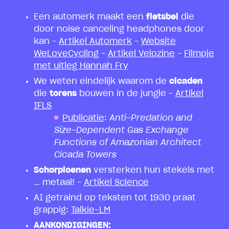
Een automerk maakt een
fietsbel
die
door noise canceling headphones door
kan –
Artikel Automerk
–
Website
WeLoveCycling
–
Artikel Velozine
–
Filmpje
met uitleg Hannah Fry
We weten eindelijk waarom de
cicaden
die
torens
bouwen in de jungle –
Artikel
IFLS
Publicatie
:
Anti-Predation and
Size-Dependent Gas Exchange
Functions of Amazonian Architect
Cicada Towers
Schorpioenen
versterken hun stekels met
… metaal! –
Artikel Science
AI getraind op teksten tot 1930 praat
grappig:
Talkie-LM
AANKONDIGINGEN: