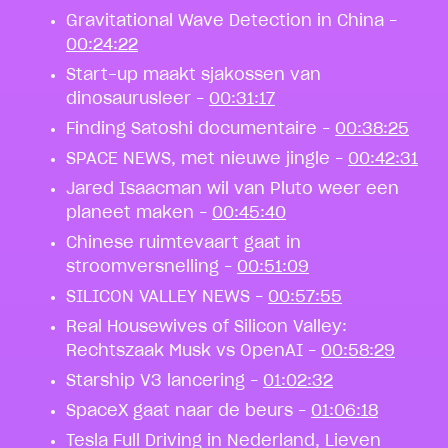
Gravitational Wave Detection in China –
00:24:22
Start-up maakt sjakossen van
dinosaurusleer –
00:31:17
Finding Satoshi documentaire –
00:38:25
SPACE NEWS, met nieuwe jingle –
00:42:31
Jared Isaacman wil van Pluto weer een
planeet maken –
00:45:40
Chinese ruimtevaart gaat in
stroomversnelling –
00:51:09
SILICON VALLEY NEWS –
00:57:55
Real Housewives of Silicon Valley:
Rechtszaak Musk vs OpenAI –
00:58:29
Starship V3 lancering –
01:02:32
SpaceX gaat naar de beurs –
01:06:18
Tesla Full Driving in Nederland, Lieven