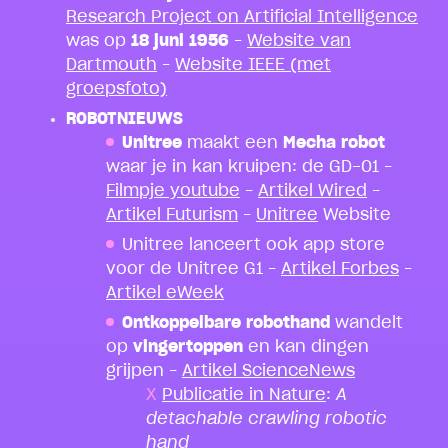
Research Project on Artificial Intelligence
was op
18 juni 1956
–
Website van
Dartmouth
–
Website IEEE (met
groepsfoto)
ROBOTNIEUWS
Unitree
maakt een
Mecha robot
waar je in kan kruipen: de GD-01 –
Filmpje youtube
–
Artikel Wired
–
Artikel Futurism
–
Unitree
Website
Unitree lanceert ook app store
voor de Unitree G1 –
Artikel Forbes
–
Artikel eWeek
Ontkoppelbare robothand
wandelt
op
vingertoppen
en kan dingen
grijpen –
Artikel ScienceNews
Publicatie in Nature
:
A
detachable crawling robotic
hand