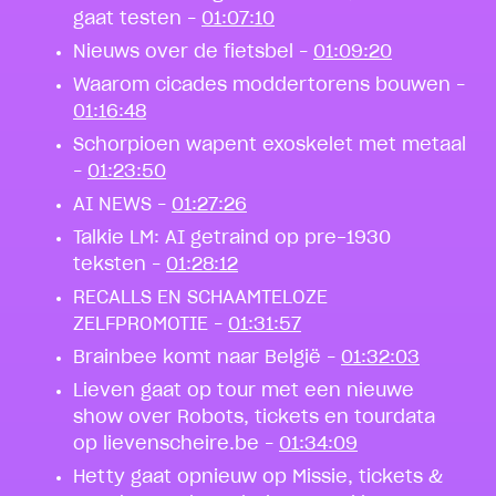
gaat testen –
01:07:10
Nieuws over de fietsbel –
01:09:20
Waarom cicades moddertorens bouwen –
01:16:48
Schorpioen wapent exoskelet met metaal
–
01:23:50
AI NEWS –
01:27:26
Talkie LM: AI getraind op pre-1930
teksten –
01:28:12
RECALLS EN SCHAAMTELOZE
ZELFPROMOTIE –
01:31:57
Brainbee komt naar België –
01:32:03
Lieven gaat op tour met een nieuwe
show over Robots, tickets en tourdata
op lievenscheire.be –
01:34:09
Hetty gaat opnieuw op Missie, tickets &