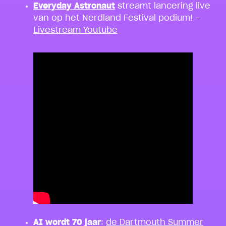
Everyday Astronaut
streamt lancering live
van op het Nerdland Festival podium! –
Livestream Youtube
AI wordt 70 jaar
:
de Dartmouth Summer