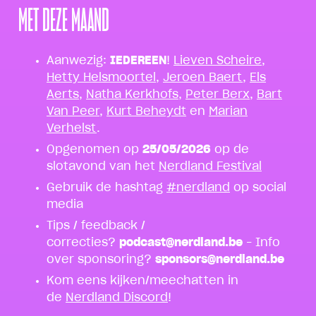
MET DEZE MAAND
Aanwezig:
IEDEREEN
!
Lieven Scheire
,
Hetty Helsmoortel
,
Jeroen Baert
,
Els
Aerts
,
Natha Kerkhofs
,
Peter Berx
,
Bart
Van Peer
,
Kurt Beheydt
en
Marian
Verhelst
.
Opgenomen op
25/05/2026
op de
slotavond van het
Nerdland Festival
Gebruik de hashtag
#nerdland
op social
media
Tips / feedback /
correcties?
podcast@nerdland.be
– Info
over sponsoring?
sponsors@nerdland.be
Kom eens kijken/meechatten in
de
Nerdland Discord
!