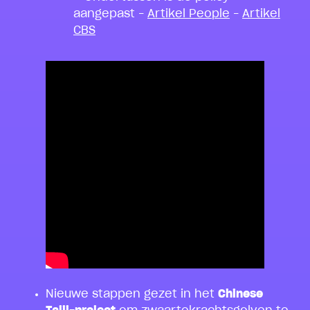
aangepast –
Artikel People
–
Artikel
CBS
Nieuwe stappen gezet in het
Chinese