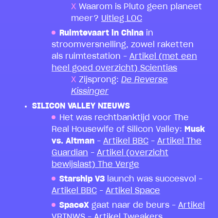
Waarom is Pluto geen planeet
meer?
Uitleg LOC
Ruimtevaart in China
in
stroomversnelling, zowel raketten
als ruimtestation –
Artikel (met een
heel goed overzicht) Scientias
Zijsprong:
De Reverse
Kissinger
SILICON VALLEY NIEUWS
Het was rechtbanktijd voor The
Real Housewife of Silicon Valley:
Musk
vs. Altman
–
Artikel BBC
–
Artikel The
Guardian
–
Artikel (overzicht
bewijslast) The Verge
Starship V3
launch was succesvol –
Artikel BBC
–
Artikel Space
SpaceX
gaat naar de beurs –
Artikel
VRTNWS
–
Artikel Tweakers