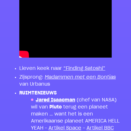
Lieven keek naar
“Finding Satoshi”
Zijsprong:
Madammen met een Bontjas
van Urbanus
RUIMTENIEUWS
Jared Isaacman
(chef van NASA)
wil van
Pluto
terug een planeet
maken … want het is een
Amerikaanse planeet AMERICA HELL
YEAH –
Artikel Space
–
Artikel BBC