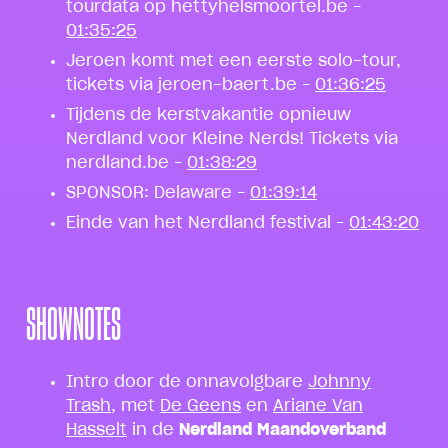
tourdata op hettyhelsmoortel.be –
01:35:25
Jeroen komt met een eerste solo-tour,
tickets via jeroen-baert.be –
01:36:25
Tijdens de kerstvakantie opnieuw
Nerdland voor Kleine Nerds! Tickets via
nerdland.be –
01:38:29
SPONSOR: Delaware –
01:39:14
Einde van het Nerdland festival –
01:43:20
SHOWNOTES
Intro door de onnavolgbare
Johnny
Trash
, met
De Geens
en
Ariane Van
Hasselt
in de
Nerdland Maandoverband