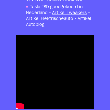
Tesla FSD goedgekeurd in
Nederland –
Artikel Tweakers
–
Artikel Elektrischeauto
–
Artikel
Autoblog