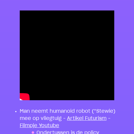
Man neemt humanoid robot (“Stewie)
mee op vliegtuig –
Artikel Futurism
–
Filmpje Youtube
Ondertussen is de policy