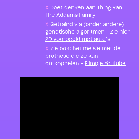
Doet denken aan
Thing van
The Addams Family
Getraind via (onder andere)
genetische algoritmen –
Zie hier
2D voorbeeld met auto
‘s
Zie ook: het meisje met de
prothese die ze kan
ontkoppelen –
Filmpje Youtube