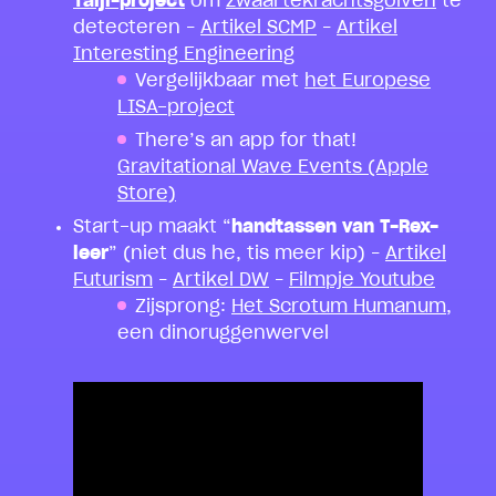
Taiji-project
om
zwaartekrachtsgolven
te
detecteren –
Artikel SCMP
–
Artikel
Interesting Engineering
Vergelijkbaar met
het Europese
LISA-project
There’s an app for that!
Gravitational Wave Events (Apple
Store)
Start-up maakt “
handtassen van T-Rex-
leer
” (niet dus he, tis meer kip) –
Artikel
Futurism
–
Artikel DW
–
Filmpje Youtube
Zijsprong:
Het Scrotum Humanum
,
een dinoruggenwervel