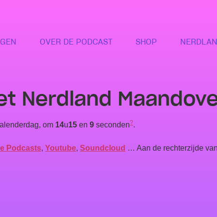
NGEN
OVER DE PODCAST
SHOP
NERDLAN
het Nerdland Maandove
?
alenderdag, om
14
u
15
en
9
seconden
.
e Podcasts
,
Youtube
,
Soundcloud
… Aan de rechterzijde van 